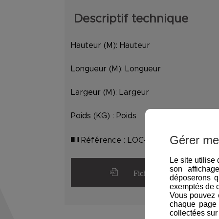
Descriptif technique
Hauteur (M):
Hauteur
Longueur (M):
Longueur
Largeur (M):
Largeur
Poids (KG) :
Poids
Gérer me
Référence :
LOC-GE1200
Le site utilis
son affichag
Fiche détaillée
déposerons q
exemptés de 
Vous pouvez c
chaque page d
collectées sur 