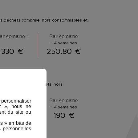
 des déchets comprise, hors consommables et
ar semaine :
Par semaine
+ 4 semaines
330
€
250.80
€
 au traitement des déchets, hors
ar semaine :
Par semaine
, personnaliser
er », nous ne
+ 4 semaines
nt du site ou
250
€
190
€
es » en bas de
s personnelles