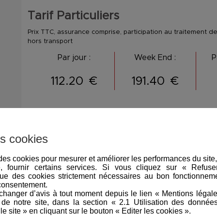
Tarif Particuliers
Prix TTC, assurance comprise, participation au traitement
hors transport
Par jour :
Week End :
P
112.20
€
191.40
€
Tarif Professionnels
Prix HT, hors assurances, hors transport, hors participation
s cookies
consommables
Par jour :
Week End :
P
e des cookies pour mesurer et améliorer les performances du site
e, fournir certains services. Si vous cliquez sur « Refus
ue des cookies strictement nécessaires au bon fonctionneme
85
€
145
€
consentement.
hanger d’avis à tout moment depuis le lien « Mentions légal
e notre site, dans la section « 2.1 Utilisation des donnée
le site » en cliquant sur le bouton « Editer les cookies ».