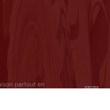
aison partout en
France