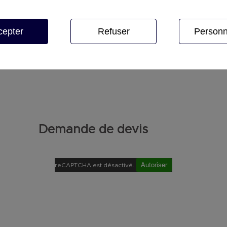
cepter
Refuser
Personn
Demande de devis
Autoriser
reCAPTCHA est désactivé.