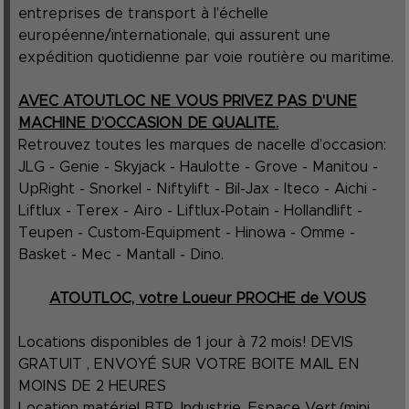
entreprises de transport à l’échelle
européenne/internationale, qui assurent une
expédition quotidienne par voie routière ou maritime.
AVEC ATOUTLOC NE VOUS PRIVEZ PAS D'UNE
MACHINE D’OCCASION DE QUALITE.
Retrouvez toutes les marques de nacelle d’occasion:
JLG - Genie - Skyjack - Haulotte - Grove - Manitou -
UpRight - Snorkel - Niftylift - Bil-Jax - Iteco - Aichi -
Liftlux - Terex - Airo - Liftlux-Potain - Hollandlift -
Teupen - Custom-Equipment - Hinowa - Omme -
Basket - Mec - Mantall - Dino.
ATOUTLOC, votre Loueur PROCHE de VOUS
Locations disponibles de 1 jour à 72 mois! DEVIS
GRATUIT , ENVOYÉ SUR VOTRE BOITE MAIL EN
MOINS DE 2 HEURES
Location matériel BTP, Industrie, Espace Vert.(mini