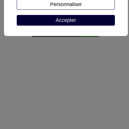
Personnaliser
Demande de devis
Accepter
Autoriser
reCAPTCHA est désactivé.