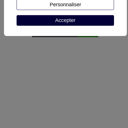
Personnaliser
Demande de devis
Accepter
Autoriser
reCAPTCHA est désactivé.