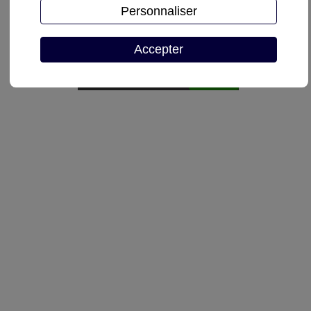
Personnaliser
Demande de devis
Accepter
Autoriser
reCAPTCHA est désactivé.