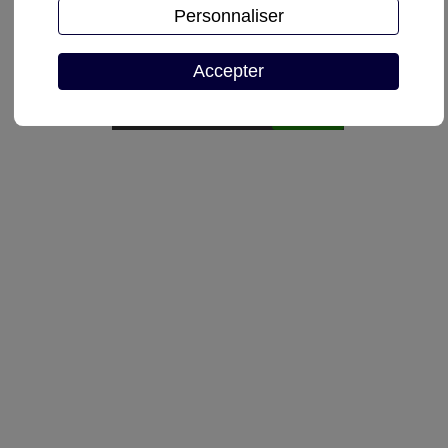
Personnaliser
Demande de devis
Accepter
Autoriser
reCAPTCHA est désactivé.