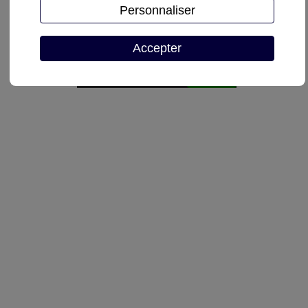
Personnaliser
Demande de devis
Accepter
Autoriser
reCAPTCHA est désactivé.