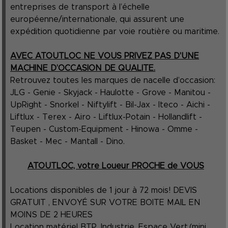
entreprises de transport à l’échelle
européenne/internationale, qui assurent une
expédition quotidienne par voie routière ou maritime.
AVEC ATOUTLOC NE VOUS PRIVEZ PAS D'UNE
MACHINE D’OCCASION DE QUALITE.
Retrouvez toutes les marques de nacelle d’occasion:
JLG - Genie - Skyjack - Haulotte - Grove - Manitou -
UpRight - Snorkel - Niftylift - Bil-Jax - Iteco - Aichi -
Liftlux - Terex - Airo - Liftlux-Potain - Hollandlift -
Teupen - Custom-Equipment - Hinowa - Omme -
Basket - Mec - Mantall - Dino.
ATOUTLOC, votre Loueur PROCHE de VOUS
Locations disponibles de 1 jour à 72 mois! DEVIS
GRATUIT , ENVOYÉ SUR VOTRE BOITE MAIL EN
MOINS DE 2 HEURES
Location matériel BTP, Industrie, Espace Vert.(mini