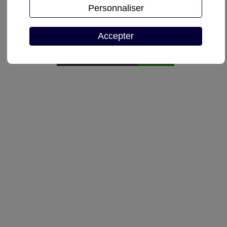
Personnaliser
Demande de devis
Accepter
Autoriser
reCAPTCHA est désactivé.