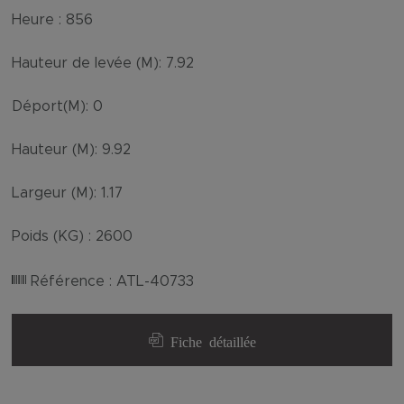
Heure :
856
Hauteur de levée (M):
7.92
Déport(M):
0
Hauteur (M):
9.92
Largeur (M):
1.17
Poids (KG) :
2600
Référence :
ATL-40733
Fiche détaillée