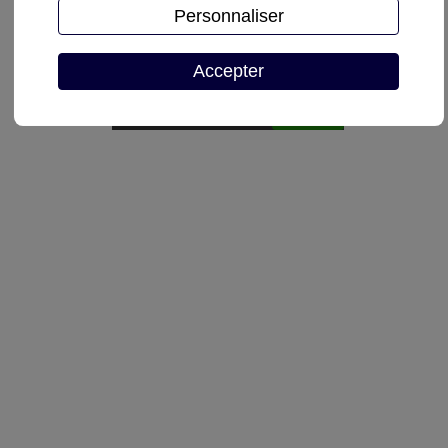
Personnaliser
Demande de devis
Accepter
Autoriser
reCAPTCHA est désactivé.