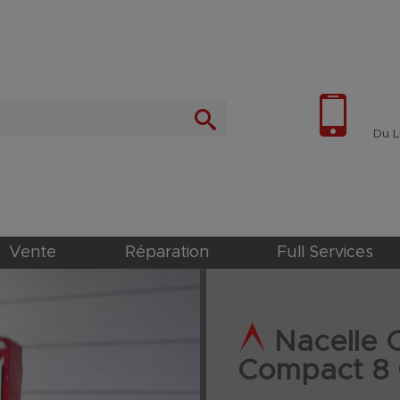
Du Lu
Vente
Réparation
Full Services
Nacelle 
Compact 8