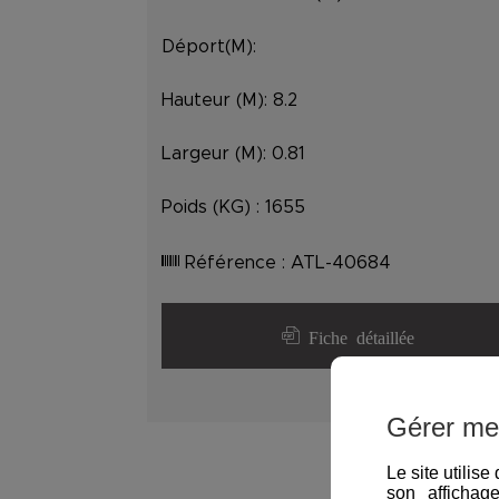
Déport(M):
Hauteur (M):
8.2
Largeur (M):
0.81
Poids (KG) :
1655
Référence :
ATL-40684
Fiche détaillée
Gérer me
Le site utilis
son affichag