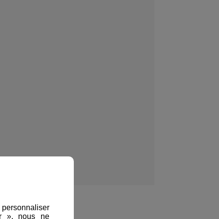
, personnaliser
er », nous ne