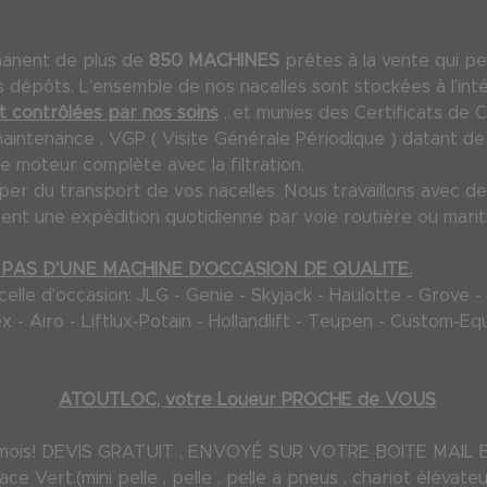
manent de plus de
850 MACHINES
prêtes à la vente qui pe
dépôts. L’ensemble de nos nacelles sont stockées à l’inté
 contrôlées par nos soins
, et munies des Certificats de 
maintenance , VGP ( Visite Générale Périodique ) datant de m
e moteur complète avec la filtration.
 du transport de vos nacelles. Nous travaillons avec des
ent une expédition quotidienne par voie routière ou marit
PAS D'UNE MACHINE D’OCCASION DE QUALITE.
le d’occasion: JLG - Genie - Skyjack - Haulotte - Grove - M
Terex - Airo - Liftlux-Potain - Hollandlift - Teupen - Custom
ATOUTLOC, votre Loueur PROCHE de VOUS
 72 mois! DEVIS GRATUIT , ENVOYÉ SUR VOTRE BOITE MAI
e Vert.(mini pelle , pelle , pelle a pneus , chariot élévateur