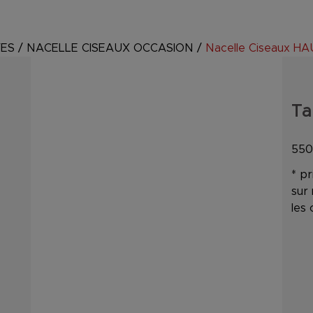
VES
/
NACELLE CISEAUX OCCASION
/
Nacelle Ciseaux 
Ta
55
* pr
sur
les 