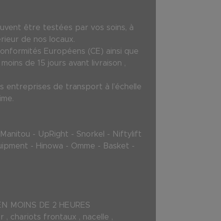
uvent être testées par vos soins, à
rieur de nos locaux.
Conformités Européens (CE) ainsi que
oins de 15 jours avant livraison ,
 entreprises de transport à l’échelle
ime.
anitou - UpRight - Snorkel - Niftylift
-Equipment - Hinowa - Omme - Basket -
L EN MOINS DE 2 HEURES
 , chariots frontaux , nacelle ,