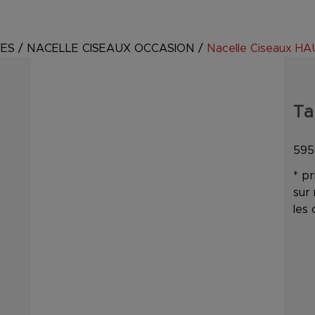
VES
/
NACELLE CISEAUX OCCASION
/
Nacelle Ciseaux 
Ta
59
* pr
sur
les 