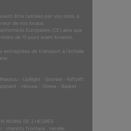
uvent être testées par vos soins, à
rieur de nos locaux.
Conformités Européens (CE) ainsi que
oins de 15 jours avant livraison ,
 entreprises de transport à l’échelle
ime.
anitou - UpRight - Snorkel - Niftylift
-Equipment - Hinowa - Omme - Basket -
L EN MOINS DE 2 HEURES
 , chariots frontaux , nacelle ,