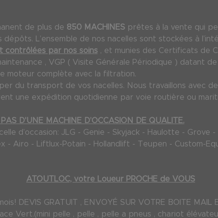
manent de plus de
850 MACHINES
prêtes à la vente qui pe
dépôts. L’ensemble de nos nacelles sont stockées à l’inté
 contrôlées par nos soins
, et munies des Certificats de 
maintenance , VGP ( Visite Générale Périodique ) datant de m
e moteur complète avec la filtration.
 du transport de vos nacelles. Nous travaillons avec des
ent une expédition quotidienne par voie routière ou marit
PAS D'UNE MACHINE D’OCCASION DE QUALITE.
le d’occasion: JLG - Genie - Skyjack - Haulotte - Grove - M
Terex - Airo - Liftlux-Potain - Hollandlift - Teupen - Custom
ATOUTLOC, votre Loueur PROCHE de VOUS
 72 mois! DEVIS GRATUIT , ENVOYÉ SUR VOTRE BOITE MAI
e Vert.(mini pelle , pelle , pelle a pneus , chariot élévateur