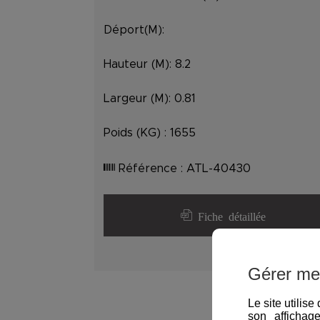
Déport(M):
Hauteur (M):
8.2
Largeur (M):
0.81
Poids (KG) :
1655
Référence :
ATL-40430
Fiche détaillée
Gérer me
Le site utilis
son affichag