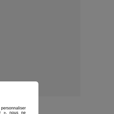
, personnaliser
er », nous ne