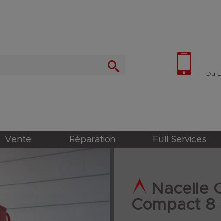
Du Lu
Vente
Réparation
Full Services
Nacelle 
Compact 8