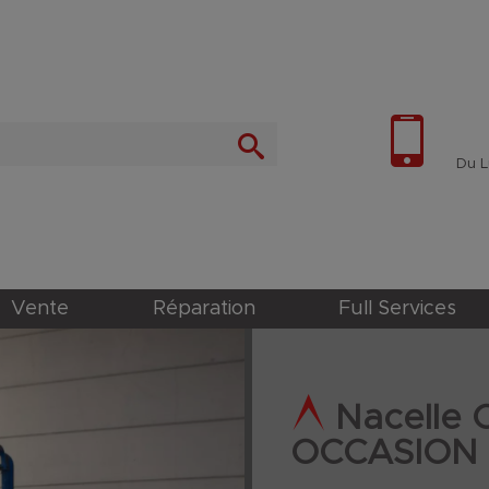
Du Lu
Vente
Réparation
Full Services
Nacelle 
OCCASION