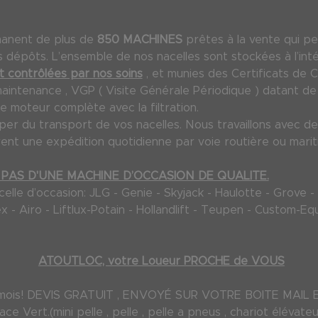
manent de plus de
850 MACHINES
prêtes à la vente qui pe
dépôts. L’ensemble de nos nacelles sont stockées à l’inté
 contrôlées par nos soins
, et munies des Certificats de 
maintenance , VGP ( Visite Générale Périodique ) datant de m
e moteur complète avec la filtration.
 du transport de vos nacelles. Nous travaillons avec des
ent une expédition quotidienne par voie routière ou marit
PAS D'UNE MACHINE D’OCCASION DE QUALITE.
le d’occasion: JLG - Genie - Skyjack - Haulotte - Grove - M
Terex - Airo - Liftlux-Potain - Hollandlift - Teupen - Custom
ATOUTLOC, votre Loueur PROCHE de VOUS
 72 mois! DEVIS GRATUIT , ENVOYÉ SUR VOTRE BOITE MAI
e Vert.(mini pelle , pelle , pelle a pneus , chariot élévateur