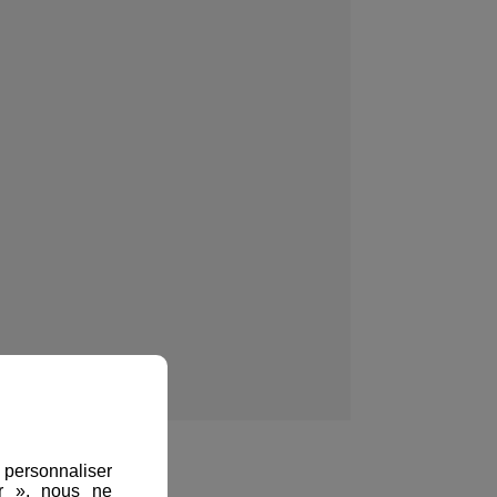
, personnaliser
er », nous ne