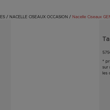
VES
/
NACELLE CISEAUX OCCASION
/
Nacelle Ciseaux G
Ta
57
* pr
sur
les 