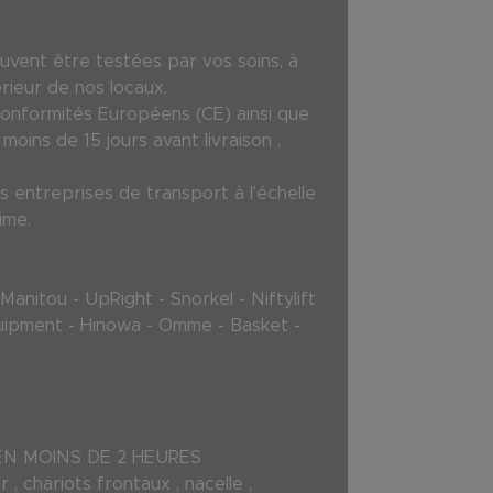
uvent être testées par vos soins, à
rieur de nos locaux.
Conformités Européens (CE) ainsi que
oins de 15 jours avant livraison ,
 entreprises de transport à l’échelle
ime.
anitou - UpRight - Snorkel - Niftylift
-Equipment - Hinowa - Omme - Basket -
L EN MOINS DE 2 HEURES
 , chariots frontaux , nacelle ,