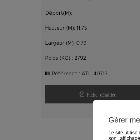
Déport(M):
Hauteur (M):
11.75
Largeur (M):
0.79
Poids (KG) :
2792
Référence :
ATL-40713
Fiche détaillée
Gérer me
Le site utilis
son affichag