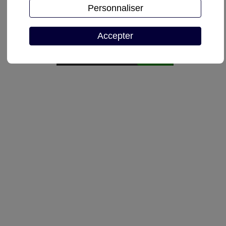
Personnaliser
Demande de devis
Accepter
Autoriser
reCAPTCHA est désactivé.