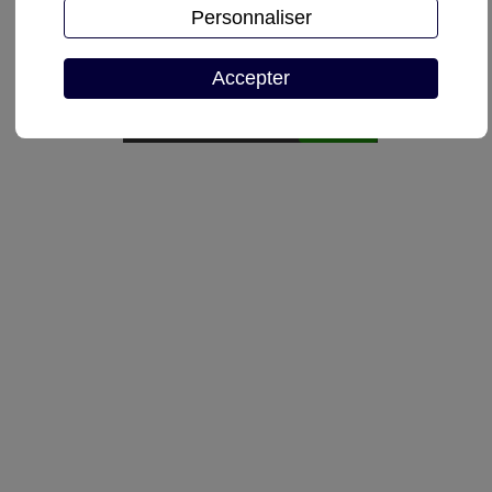
Personnaliser
Demande de devis
Accepter
Autoriser
reCAPTCHA est désactivé.