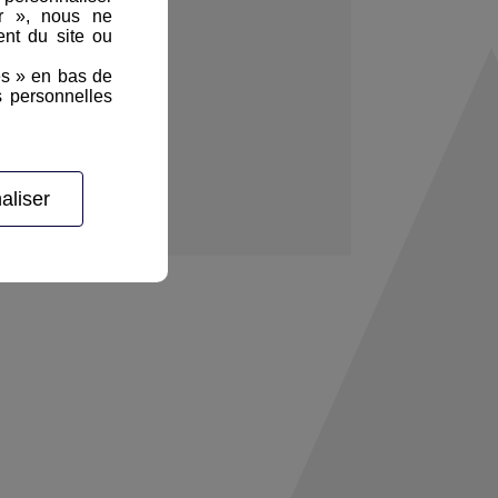
er », nous ne
nt du site ou
es » en bas de
s personnelles
aliser