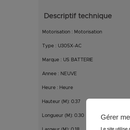
Descriptif technique
Motorisation :
Motorisation
Type :
U305X-AC
Marque :
US BATTERIE
Annee :
NEUVE
Heure :
Heure
Hauteur (M):
0.37
Gérer me
Longueur (M):
0.30
Le site utilis
Largeur (M):
0.18