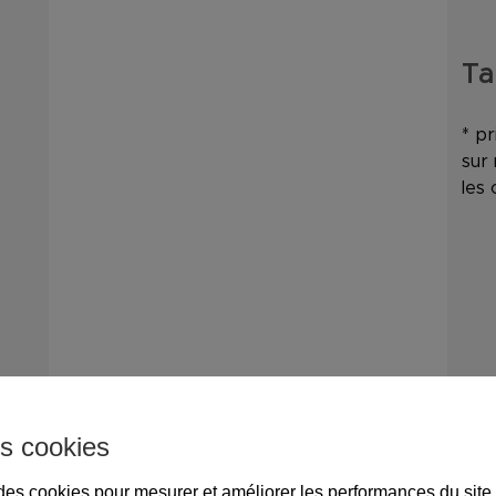
Tar
* pr
sur
les 
s cookies
e des cookies pour mesurer et améliorer les performances du site