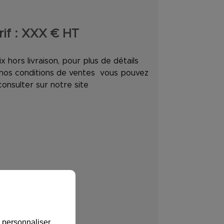
if :
XXX
€ HT
ix hors livraison, pour plus de détails
 nos conditions de ventes vous pouvez
consulter sur notre site
, personnaliser