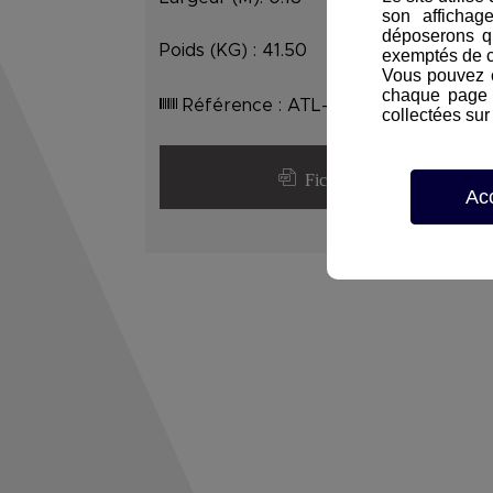
son affichag
déposerons q
Poids (KG) :
41.50
exemptés de 
Vous pouvez c
chaque page d
Référence :
ATL-U305X-AC
collectées sur 
Fiche détaillée
Ac