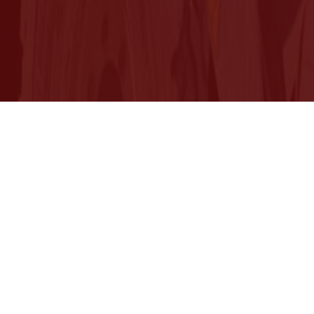
aison partout en
France
Visitez notre site