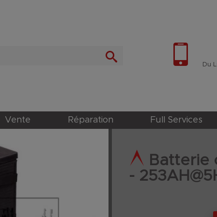
Du Lu
Vente
Réparation
Full Services
Batterie
- 253AH@5