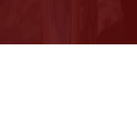
Livr
Une réponse à vos devis en