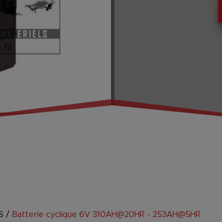
S
/
Batterie cyclique 6V 310AH@20HR - 253AH@5HR