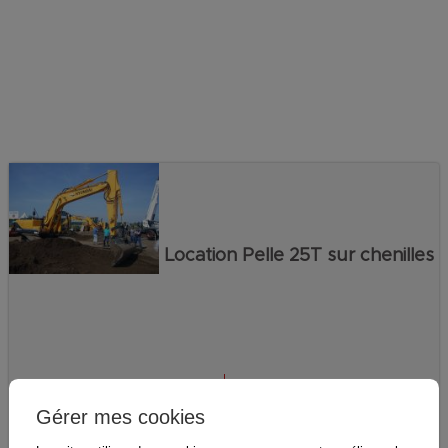
Location Pelle 25T sur chenilles
Sur
€
Sur demande
€ HT
Gérer mes cookies
demande
TTC