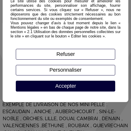
Le site utilise des cookies pour mesurer et améliorer les
performances du site, personnaliser son affichage, fournir
certains services. Si vous cliquez sur « Refuser », nous ne
déposerons que des cookies strictement nécessaires au bon
Découvrir
fonctionnement du site ou exemptés de consentement.
Vous pouvez changer d’avis à tout moment depuis le lien «
Mentions légales » en bas de chaque page de notre site, dans la
section « 2.1 Utilisation des données personnelles collectées sur
le site » en cliquant sur le bouton « Editer les cookies ».
Refuser
Location pelleteuse sur chenilles pour tous vos
chantiers de terrassement
Personnaliser
Location Pelles sur chenilles > 9T
Accepter
Livraison possible :02 AISNE , 08 ARDENNES , 59
NORD, 62 PAS DE CALAIS , 80 SOMME ect ...
EXEMPLE DE LIVRAISON DE NOS MINI PELLE :
ESCAUDAIN , ANICHE , AUBERCHICOURT , SIN-LE-
NOBLE , ORCHIES, LILLE, DOUAI, CAMBRAI , DENAIN ,
VALENCIENNES ,BÉTHUNE , ROUBAIX , QUIEVRECHAIN