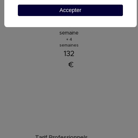
198
Accepter
€
€
€
Par
semaine
+ 4
semaines
132
€