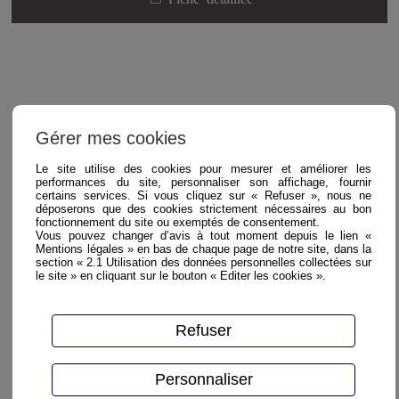
Gérer mes cookies
Le site utilise des cookies pour mesurer et améliorer les
performances du site, personnaliser son affichage, fournir
certains services. Si vous cliquez sur « Refuser », nous ne
déposerons que des cookies strictement nécessaires au bon
fonctionnement du site ou exemptés de consentement.
Tarif Particuliers
Vous pouvez changer d’avis à tout moment depuis le lien «
Mentions légales » en bas de chaque page de notre site, dans la
Prix TTC, assurance comprise,
section « 2.1 Utilisation des données personnelles collectées sur
participation au traitement des
le site » en cliquant sur le bouton « Editer les cookies ».
déchets comprise, hors
consommables et hors transport
Refuser
Par jour
Week
Par
:
End :
semaine
:
Personnaliser
46.20
78.54