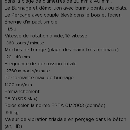
dans la plage de diamètres de 20 mm à 40 mm .
Le Burinage et démolition avec burins pointus ou plats.
Le Perçage avec couple élevé dans le bois et l'acier.
Énergie d'impact simple
11.5 J
Vitesse de rotation à vide, 1è vitesse
360 tours / minute
Mèches de forage (plage des diamètres optimaux)
20 - 40 mm
Fréquence de percussion totale
2760 impacts/minute
Performance max. de burinage
1400 cm³/min
Emmanchement
TE-Y (SDS Max)
Poids selon la norme EPTA 01/2003 (donnée)
9.5 kg
Valeur de vibration triaxiale en perçage dans le béton
(ah, HD)