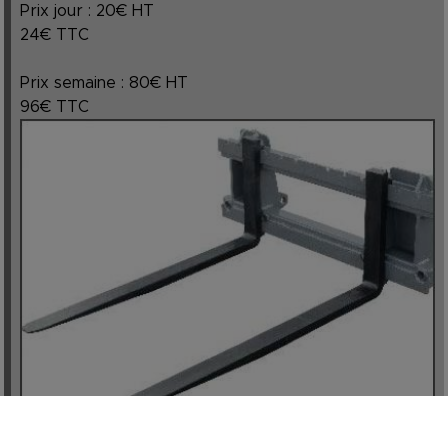
Prix jour : 20€ HT
24€ TTC
Prix semaine : 80€ HT
96€ TTC