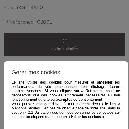
Poids (KG) :
4900
Référence :
C800L
Fiche détaillée
Gérer mes cookies
Le site utilise des cookies pour mesurer et améliorer les
performances du site, personnaliser son affichage, fournir
certains services. Si vous cliquez sur « Refuser », nous ne
déposerons que des cookies strictement nécessaires au bon
fonctionnement du site ou exemptés de consentement.
Vous pouvez changer d’avis à tout moment depuis le lien «
Mentions légales » en bas de chaque page de notre site, dans la
section « 2.1 Utilisation des données personnelles collectées sur
le site » en cliquant sur le bouton « Editer les cookies ».