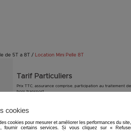
lle de 5T a 8T
/
Location Mini Pelle 8T
Tarif Particuliers
Prix TTC, assurance comprise, participation au traitement
hors transport
Par jour :
Week End :
P
s cookies
250.80
€
448.80
€
1
e des cookies pour mesurer et améliorer les performances du site
e, fournir certains services. Si vous cliquez sur « Refus