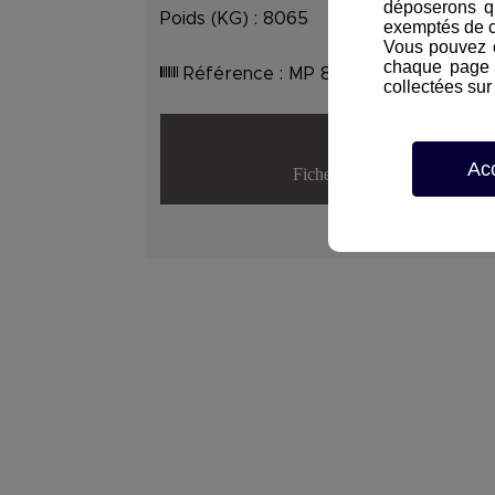
déposerons q
Poids (KG) :
8065
exemptés de 
Vous pouvez c
chaque page d
Référence :
MP 8
collectées sur 
Ac
Fiche détaillée