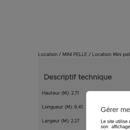
Location
/
MINI PELLE
/
Location Mini pe
Descriptif technique
Hauteur (M):
2.71
Longueur (M):
6.41
Gérer me
Largeur (M):
2.27
Le site utilis
son affichag