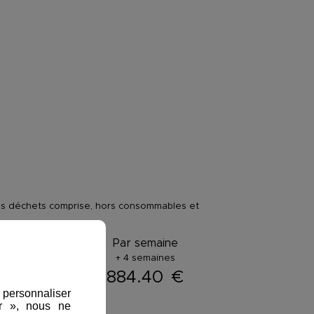
 des déchets comprise, hors consommables et
ar semaine :
Par semaine
+ 4 semaines
029.60
€
884.40
€
, personnaliser
er », nous ne