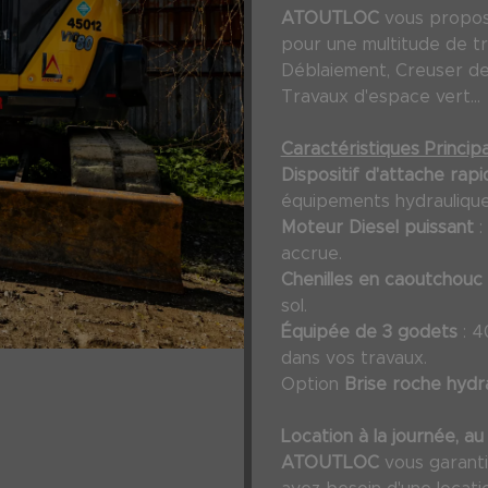
ATOUTLOC
vous propo
pour une multitude de tr
Déblaiement, Creuser des
Travaux d'espace vert...
Caractéristiques Principa
Dispositif d'attache rap
équipements hydraulique
Moteur Diesel puissant
:
accrue.
Chenilles en caoutchouc
sol.
Équipée de 3 godets
: 4
dans vos travaux.
Option
Brise roche hydr
Location à la journée, a
ATOUTLOC
vous garant