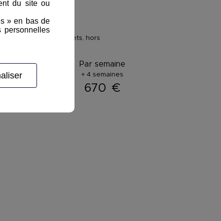
nt du site ou
es » en bas de
s personnelles
 au traitement des déchets, hors
ar semaine :
Par semaine
aliser
+ 4 semaines
780
€
670
€