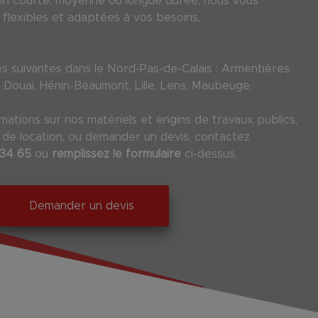
ion courte, moyenne ou longue durée, nous vous
flexibles et adaptées à vos besoins.
es suivantes dans le Nord-Pas-de-Calais : Armentières,
 Douai, Hénin-Beaumont, Lille, Lens, Maubeuge,
mations sur nos matériels et engins de travaux publics,
 de location, ou demander un devis, contactez
 34 65
ou
remplissez le formulaire
ci-dessus.
Demander un devis