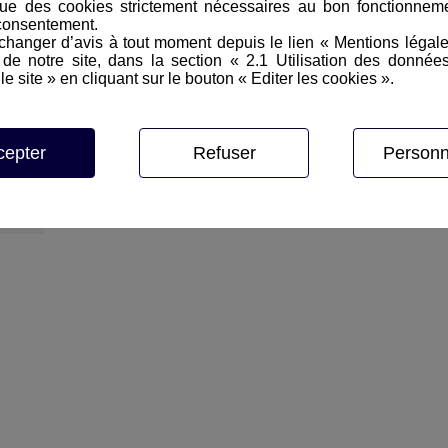
ue des cookies strictement nécessaires au bon fonctionneme
consentement.
Tarif Professionnels
hanger d’avis à tout moment depuis le lien « Mentions légal
e notre site, dans la section « 2.1 Utilisation des donnée
le site » en cliquant sur le bouton « Editer les cookies ».
Prix HT, hors assurances, hors transport, hors participation
consommables
Par jour :
Week End :
P
cepter
Refuser
Personn
190
€
340
€