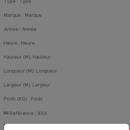
Type :
Type
Marque :
Marque
Annee :
Année
Heure :
Heure
Hauteur (M):
Hauteur
Longueur (M):
Longueur
Largeur (M):
Largeur
Poids (KG) :
Poids
Référence :
XXX