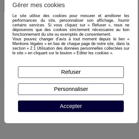
Fiche détaillée
Gérer mes cookies
Le site utilise des cookies pour mesurer et améliorer les
performances du site, personnaliser son affichage, fournir
certains services. Si vous cliquez sur « Refuser », nous ne
déposerons que des cookies strictement nécessaires au bon
fonctionnement du site ou exemptés de consentement.
Vous pouvez changer d’avis à tout moment depuis le lien «
Mentions légales » en bas de chaque page de notre site, dans la
section « 2.1 Utilisation des données personnelles collectées sur
le site » en cliquant sur le bouton « Editer les cookies ».
Tarif :
XXX
€ HT
* prix hors livraison, pour plus de détails sur nos
Refuser
conditions de ventes vous pouvez les consulter sur
notre site
Personnaliser
Accepter