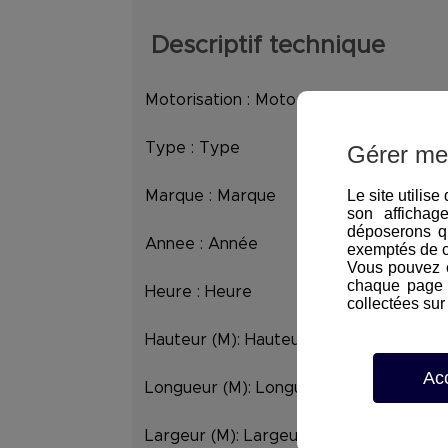
Descriptif technique
Motorisation :
Motorisation
Type :
Type
Gérer me
Le site utilis
Marque :
Marque
son affichag
déposerons q
Annee :
Année
exemptés de 
Vous pouvez c
chaque page d
Heure :
Heure
collectées sur 
Hauteur (M):
Hauteur
Ac
Longueur (M):
Longueur
Largeur (M):
Largeur