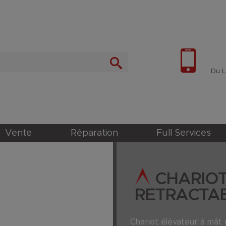
Du Lu
Vente
Réparation
Full Services
CHARIOT
RETRACTABL
Chariot élévateur à mât 