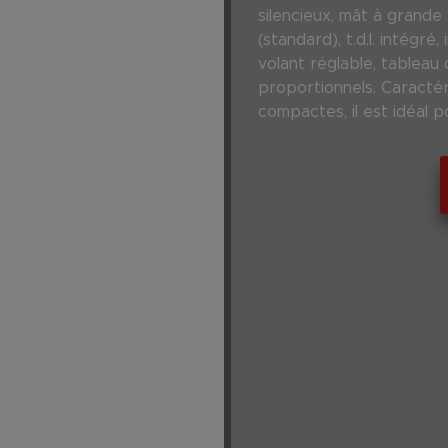
silencieux, mât à grande 
(standard), t.d.l. intégré,
volant réglable, tableau
proportionnels. Caractér
compactes, il est idéal p