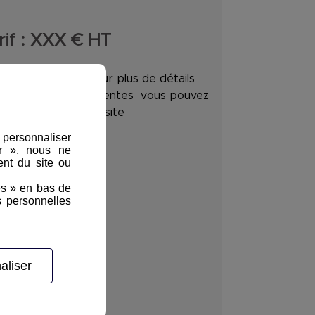
if :
XXX
€ HT
ix hors livraison, pour plus de détails
 nos conditions de ventes vous pouvez
consulter sur notre site
, personnaliser
er », nous ne
nt du site ou
es » en bas de
s personnelles
aliser