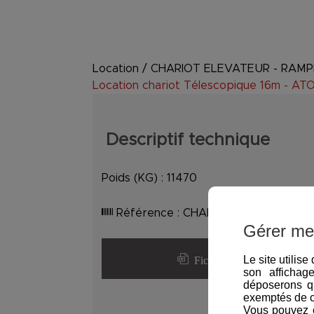
Location
/
CHARIOT ELEVATEUR - RAM
Location chariot Télescopique 16m - A
Descriptif technique
Poids (KG) :
11470
Référence :
CHARIOT-TEL-16M
Gérer me
Fiche détaillée
Le site utilis
son affichag
déposerons q
exemptés de 
Vous pouvez c