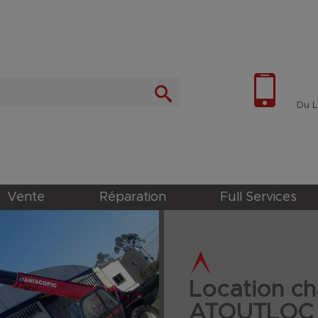
Du Lu
Vente
Réparation
Full Services
Location ch
ATOUTLOC 