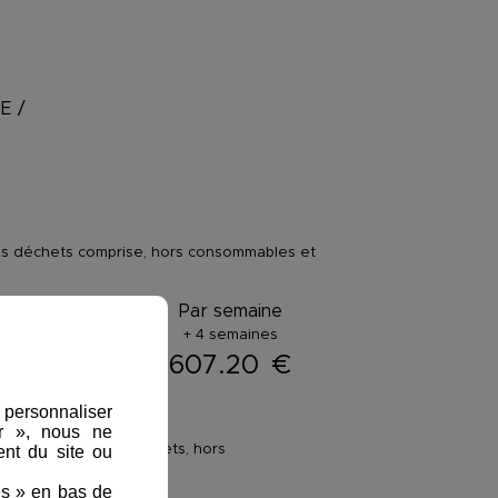
UE
/
 des déchets comprise, hors consommables et
ar semaine :
Par semaine
+ 4 semaines
792
€
607.20
€
, personnaliser
er », nous ne
 au traitement des déchets, hors
nt du site ou
es » en bas de