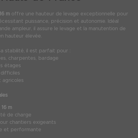
 16 m
offre une hauteur de levage exceptionnelle pour
cessitant puissance, précision et autonomie. Idéal
ande ampleur, il assure le levage et la manutention de
n hauteur élevée.
stabilité, il est parfait pour :
ures, charpentes, bardage
s étages
ifficiles
t agricoles
ales
:
16 m
ité de charge
pour chantiers exigeants
e et performante