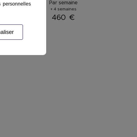
ar semaine :
Par semaine
s personnelles
+ 4 semaines
600
€
460
€
aliser