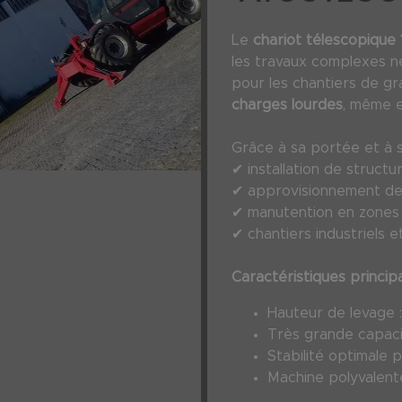
Le
chariot télescopique
les travaux complexes né
pour les chantiers de gr
charges lourdes
, même e
Grâce à sa portée et à sa 
✔ installation de struct
✔ approvisionnement de
✔ manutention en zones d
✔ chantiers industriels e
Caractéristiques princip
Hauteur de levage 
Très grande capac
Stabilité optimale 
Machine polyvalent