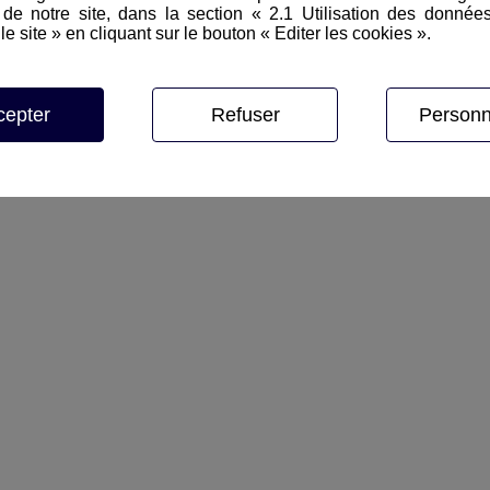
Par jour :
Week End :
P
e notre site, dans la section « 2.1 Utilisation des donnée
le site » en cliquant sur le bouton « Editer les cookies ».
145
€
250
€
cepter
Refuser
Personn