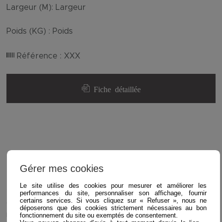
Largeur (M):
Largeur
Poids (KG) :
Poids
Référence :
XXX
Fiche détaillée
Gérer mes cookies
Tarif :
XXX
€ HT
Le site utilise des cookies pour mesurer et améliorer les
* prix hors livraison, pour plus de détails sur nos
performances du site, personnaliser son affichage, fournir
certains services. Si vous cliquez sur « Refuser », nous ne
conditions de ventes vous pouvez les consulter sur
déposerons que des cookies strictement nécessaires au bon
notre site
fonctionnement du site ou exemptés de consentement.