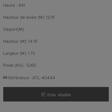
Heure :
441
Hauteur de levée (M):
12.19
Déport(M):
Hauteur (M):
14.19
Largeur (M):
1.75
Poids (KG) :
5265
Référence :
ATL-40444
Fiche détaillée