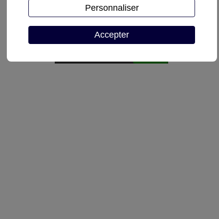
Personnaliser
Demande de devis
Accepter
Autoriser
reCAPTCHA est désactivé.